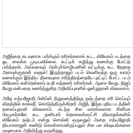
அஜீத்தை கடவுளாக பார்க்கும் ரசிகர்களால் கூட, விவேகம் படத்தை
ஓட வைக்க முடியவில்லை. கூட்டிக் கழித்து கணக்கு போட்டு
பார்த்தால், அவ்வளவும் அன்புச்செழியனின் வட்டிக்கு கூட தேறாத
அளவுக்குதான் வசூல்! இருந்தாலும் படம் வெளிவந்த ஒரு வாரம்
வரைக்கும் இந்திய திரையுலக சரித்திரத்தையே புரட்டிப் போட்ட படம்
விவேகம் என்றெல்லாம் கூறி வந்தனர் ரசிகர்கள். ஆசை வேறு. நிஜம்
வேறு என்பதை உணர்த்துகிற அறிவிப்புகளில் ஒன்றுதான் விசுவாசம்.
அதே சத்யஜோதி பிலிம்ஸ் நிறுவனத்திற்கு நஷ்டத்தை சரி செய்யும்
விதத்தில் கால்ஷீட் கொடுத்திருக்கிறார் அஜீத். இந்த புதிய படத்தின்
தலைப்புதான் விசுவாசம். கடந்த சில வாரங்களாக சினிமா
பிரமுகர்களே கூட தனியார் தொலைக்காட்சி விவாதங்களில்
விவேகம் நஷ்டம் என்று சொல்லி வருவதும் அதை சத்யஜோதி
தியாகராஜன் கண்டு கொள்ளாமலிருப்பதும் சில பல விஷயங்களை
மவுனமாக அறிவித்து வருகிறது.