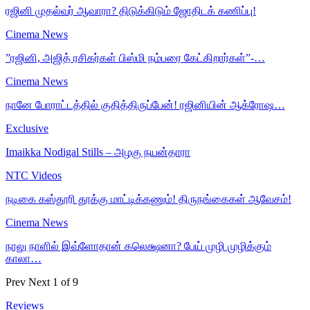
ரஜினி முதல்வர் ஆவாரா? திடுக்கிடும் ஜோதிடக் கணிப்பு!
Cinema News
”ரஜினி, அஜித் ரசிகர்கள் பிஸ்மி நம்பரை கேட்கிறார்கள்”-…
Cinema News
நானே போராட்டத்தில் குதித்திருப்பேன்! ரஜினியின் ஆக்ரோஷ…
Exclusive
Imaikka Nodigal Stills – அழகு நயன்தாரா
NTC Videos
நடிகை கஸ்தூரி தூக்கு மாட்டிக்கணும்! திருநங்கைகள் ஆவேசம்!
Cinema News
நாலு நாளில் இவ்ளோதான் கலெக்ஷனா? பேய் முழி முழிக்கும்
காலா…
Prev
Next
1 of 9
Reviews