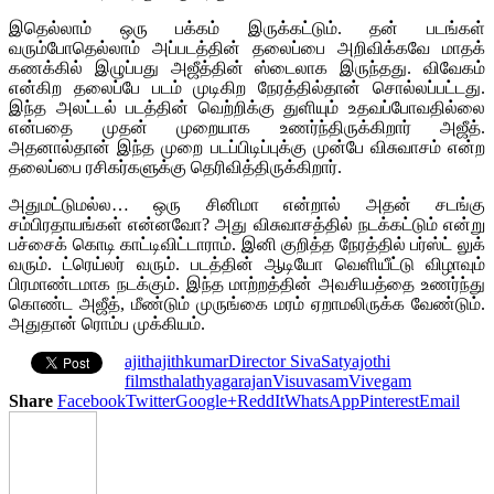
இதெல்லாம் ஒரு பக்கம் இருக்கட்டும். தன் படங்கள்
வரும்போதெல்லாம் அப்படத்தின் தலைப்பை அறிவிக்கவே மாதக்
கணக்கில் இழுப்பது அஜீத்தின் ஸ்டைலாக இருந்தது. விவேகம்
என்கிற தலைப்பே படம் முடிகிற நேரத்தில்தான் சொல்லப்பட்டது.
இந்த அலட்டல் படத்தின் வெற்றிக்கு துளியும் உதவப்போவதில்லை
என்பதை முதன் முறையாக உணர்ந்திருக்கிறார் அஜீத்.
அதனால்தான் இந்த முறை படப்பிடிப்புக்கு முன்பே விசுவாசம் என்ற
தலைப்பை ரசிகர்களுக்கு தெரிவித்திருக்கிறார்.
அதுமட்டுமல்ல… ஒரு சினிமா என்றால் அதன் சடங்கு
சம்பிரதாயங்கள் என்னவோ? அது விசுவாசத்தில் நடக்கட்டும் என்று
பச்சைக் கொடி காட்டிவிட்டாராம். இனி குறித்த நேரத்தில் பர்ஸ்ட் லுக்
வரும். ட்ரெய்லர் வரும். படத்தின் ஆடியோ வெளியீட்டு விழாவும்
பிரமாண்டமாக நடக்கும். இந்த மாற்றத்தின் அவசியத்தை உணர்ந்து
கொண்ட அஜீத், மீண்டும் முருங்கை மரம் ஏறாமலிருக்க வேண்டும்.
அதுதான் ரொம்ப முக்கியம்.
ajith
ajithkumar
Director Siva
Satyajothi
films
thala
thyagarajan
Visuvasam
Vivegam
Share
Facebook
Twitter
Google+
ReddIt
WhatsApp
Pinterest
Email