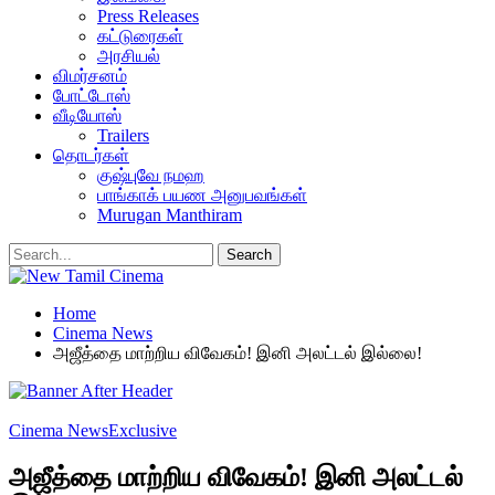
Press Releases
கட்டுரைகள்
அரசியல்
விமர்சனம்
போட்டோஸ்
வீடியோஸ்
Trailers
தொடர்கள்
குஷ்புவே நமஹ
பாங்காக் பயண அனுபவங்கள்
Murugan Manthiram
Home
Cinema News
அஜீத்தை மாற்றிய விவேகம்! இனி அலட்டல் இல்லை!
Cinema News
Exclusive
அஜீத்தை மாற்றிய விவேகம்! இனி அலட்டல்