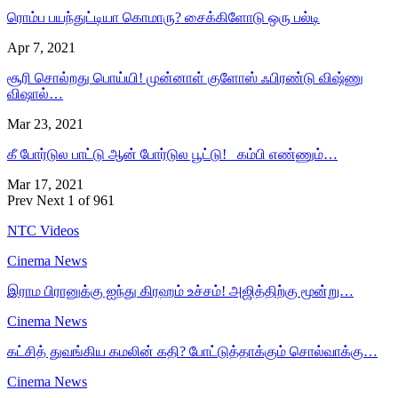
ரொம்ப பயந்துட்டியா கொமாரு? சைக்கிளோடு ஒரு பல்டி
Apr 7, 2021
சூரி சொல்றது பொய்யி! முன்னாள் குளோஸ் ஃபிரண்டு விஷ்ணு
விஷால்…
Mar 23, 2021
கீ போர்டுல பாட்டு ஆன் போர்டுல பூட்டு! கம்பி எண்ணும்…
Mar 17, 2021
Prev
Next
1 of 961
NTC Videos
Cinema News
இராம பிரானுக்கு ஐந்து கிரஹம் உச்சம்! அஜித்திற்கு மூன்று…
Cinema News
கட்சித் துவங்கிய கமலின் கதி? போட்டுத்தாக்கும் சொல்வாக்கு…
Cinema News