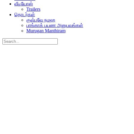
வீடியோஸ்
Trailers
தொடர்கள்
குஷ்புவே நமஹ
பாங்காக் பயண அனுபவங்கள்
Murugan Manthiram