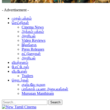
- Advertisement -
முதல் பக்கம்
செய்திகள்
Cinema News
அக்கம் பக்கம்
அரசியல்
Video Reviews
இலங்கை
Press Releases
கட்டுரைகள்
அரசியல்
விமர்சனம்
போட்டோஸ்
வீடியோஸ்
Trailers
தொடர்கள்
குஷ்புவே நமஹ
பாங்காக் பயண அனுபவங்கள்
Murugan Manthiram