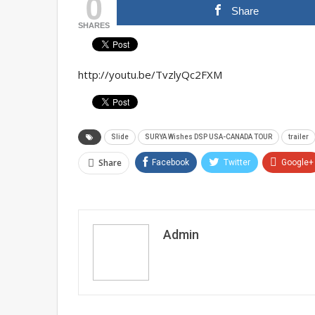
0
Share
SHARES
http://youtu.be/TvzlyQc2FXM
Slide
SURYA Wishes DSP USA-CANADA TOUR
trailer
Share
Facebook
Twitter
Google+
Admin