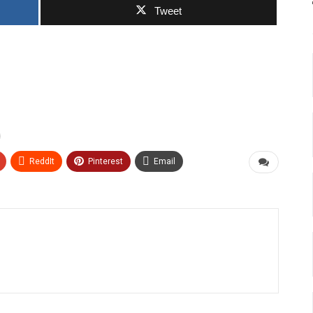
Tweet
ReddIt
Pinterest
Email