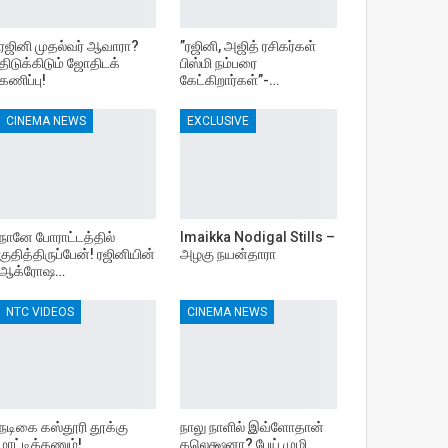
ரஜினி முதல்வர் ஆவாரா?
”ரஜினி, அஜித் ரசிகர்கள்
திடுக்கிடும் ஜோதிடக்
பிஸ்மி நம்பரை
கணிப்பு!
கேட்கிறார்கள்”-…
CINEMA NEWS
EXCLUSIVE
நானே போராட்டத்தில்
Imaikka Nodigal Stills –
குதித்திருப்பேன்! ரஜினியின்
அழகு நயன்தாரா
ஆக்ரோஷ…
NTC VIDEOS
CINEMA NEWS
நடிகை கஸ்தூரி தூக்கு
நாலு நாளில் இவ்ளோதான்
மாட்டிக்கணும்!
கலெக்ஷனா? பேய் முழி