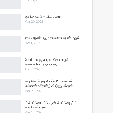
குதிரைவால் – விமர்சனம்
Mar 20, 2022
ராமே ஆண்டாலும் ராவணே ஆண்டாலும்
Oct 1, 2021
ரொம்ப பயந்துட்டியா கொமாரு?
சைக்கிளோடு ஒரு பல்டி
Apr 7, 2021
சூரி சொல்றது பொய்யி! முன்னாள்
குளோஸ் ஃபிரண்டு விஷ்ணு விஷால்…
Mar 23, 2021
கீ போர்டுல பாட்டு ஆன் போர்டுல பூட்டு!
கம்பி எண்ணும்…
Mar 17, 2021