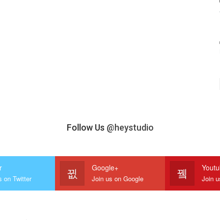
Follow Us
@heystudio
r
Google+
Yout
s on Twitter
Join us on Google
Join 