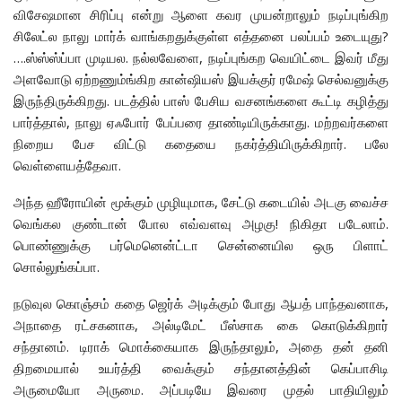
விசேஷமான சிரிப்பு என்று ஆளை கவர முயன்றாலும் நடிப்புங்கிற
சிலேட்ல நாலு மார்க் வாங்கறதுக்குள்ள எத்தனை பலப்பம் உடையுது?
….ஸ்ஸ்ஸ்ப்பா முடியல. நல்லவேளை, நடிப்புங்கற வெயிட்டை இவர் மீது
அளவோடு ஏற்றணும்ங்கிற கான்ஷியஸ் இயக்குர் ரமேஷ் செல்வனுக்கு
இருந்திருக்கிறது. படத்தில் பாஸ் பேசிய வசனங்களை கூட்டி கழித்து
பார்த்தால், நாலு ஏஃபோர் பேப்பரை தாண்டியிருக்காது. மற்றவர்களை
நிறைய பேச விட்டு கதையை நகர்த்தியிருக்கிறார். பலே
வெள்ளையத்தேவா.
அந்த ஹீரோயின் மூக்கும் முழியுமாக, சேட்டு கடையில் அடகு வைச்ச
வெங்கல குண்டான் போல எவ்வளவு அழகு! நிகிதா படேலாம்.
பொண்ணுக்கு பர்மெனென்ட்டா சென்னையில ஒரு பிளாட்
சொல்லுங்கப்பா.
நடுவுல கொஞ்சம் கதை ஜெர்க் அடிக்கும் போது ஆபத் பாந்தவனாக,
அநாதை ரட்சகனாக, அல்டிமேட் பீஸ்சாக கை கொடுக்கிறார்
சந்தானம். டிராக் மொக்கையாக இருந்தாலும், அதை தன் தனி
திறமையால் உயர்த்தி வைக்கும் சந்தானத்தின் கெப்பாசிடி
அருமையோ அருமை. அப்படியே இவரை முதல் பாதியிலும்