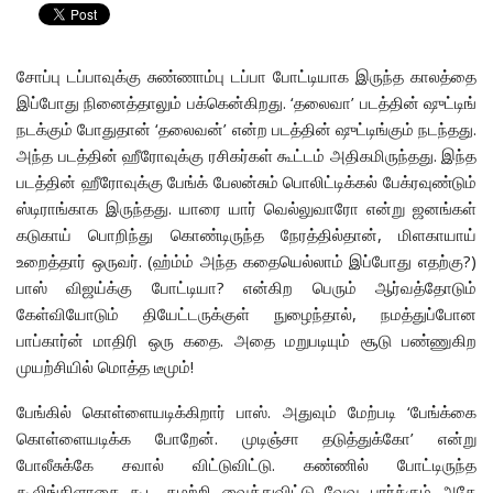
சோப்பு டப்பாவுக்கு சுண்ணாம்பு டப்பா போட்டியாக இருந்த காலத்தை
இப்போது நினைத்தாலும் பக்கென்கிறது. ‘தலைவா’ படத்தின் ஷுட்டிங்
நடக்கும் போதுதான் ‘தலைவன்’ என்ற படத்தின் ஷுட்டிங்கும் நடந்தது.
அந்த படத்தின் ஹீரோவுக்கு ரசிகர்கள் கூட்டம் அதிகமிருந்தது. இந்த
படத்தின் ஹீரோவுக்கு பேங்க் பேலன்சும் பொலிட்டிக்கல் பேக்ரவுண்டும்
ஸ்டிராங்காக இருந்தது. யாரை யார் வெல்லுவாரோ என்று ஜனங்கள்
கடுகாய் பொறிந்து கொண்டிருந்த நேரத்தில்தான், மிளகாயாய்
உறைத்தார் ஒருவர். (ஹ்ம்ம் அந்த கதையெல்லாம் இப்போது எதற்கு?)
பாஸ் விஜய்க்கு போட்டியா? என்கிற பெரும் ஆர்வத்தோடும்
கேள்வியோடும் தியேட்டருக்குள் நுழைந்தால், நமத்துப்போன
பாப்கார்ன் மாதிரி ஒரு கதை. அதை மறுபடியும் சூடு பண்ணுகிற
முயற்சியில் மொத்த டீமும்!
பேங்கில் கொள்ளையடிக்கிறார் பாஸ். அதுவும் மேற்படி ‘பேங்க்கை
கொள்ளையடிக்க போறேன். முடிஞ்சா தடுத்துக்கோ’ என்று
போலீசுக்கே சவால் விட்டுவிட்டு. கண்ணில் போட்டிருந்த
கூலிங்கிளாசை கூட கழற்றி வைத்துவிட்டு வேவு பார்க்கும் அதே