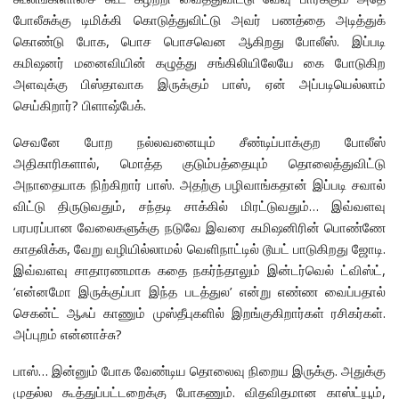
போலீசுக்கு டிமிக்கி கொடுத்துவிட்டு அவர் பணத்தை அடித்துக்
கொண்டு போக, பொச பொசவென ஆகிறது போலீஸ். இப்படி
கமிஷனர் மனைவியின் கழுத்து சங்கிலியிலேயே கை போடுகிற
அளவுக்கு பிஸ்தாவாக இருக்கும் பாஸ், ஏன் அப்படியெல்லாம்
செய்கிறார்? பிளாஷ்பேக்.
செவனே போற நல்லவனையும் சீண்டிப்பாக்குற போலீஸ்
அதிகாரிகளால், மொத்த குடும்பத்தையும் தொலைத்துவிட்டு
அநாதையாக நிற்கிறார் பாஸ். அதற்கு பழிவாங்கதான் இப்படி சவால்
விட்டு திருடுவதும், சந்தடி சாக்கில் மிரட்டுவதும்… இவ்வளவு
பரபரப்பான வேலைகளுக்கு நடுவே இவரை கமிஷனிரின் பொண்ணே
காதலிக்க, வேறு வழியில்லாமல் வெளிநாட்டில் டூயட் பாடுகிறது ஜோடி.
இவ்வளவு சாதாரணமாக கதை நகர்ந்தாலும் இன்டர்வெல் ட்விஸ்ட்,
‘என்னமோ இருக்குப்பா இந்த படத்துல’ என்று எண்ண வைப்பதால்
செகன்ட் ஆஃப் காணும் முஸ்தீபுகளில் இறங்குகிறார்கள் ரசிகர்கள்.
அப்புறம் என்னாச்சு?
பாஸ்… இன்னும் போக வேண்டிய தொலைவு நிறைய இருக்கு. அதுக்கு
முதல்ல கூத்துப்பட்டறைக்கு போகணும். விதவிதமான காஸ்ட்யூம்,