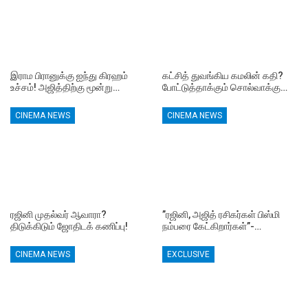
இராம பிரானுக்கு ஐந்து கிரஹம்
கட்சித் துவங்கிய கமலின் கதி?
உச்சம்! அஜித்திற்கு மூன்று…
போட்டுத்தாக்கும் சொல்வாக்கு…
CINEMA NEWS
CINEMA NEWS
ரஜினி முதல்வர் ஆவாரா?
”ரஜினி, அஜித் ரசிகர்கள் பிஸ்மி
திடுக்கிடும் ஜோதிடக் கணிப்பு!
நம்பரை கேட்கிறார்கள்”-…
CINEMA NEWS
EXCLUSIVE