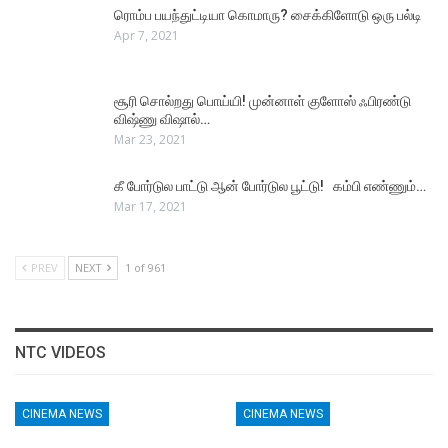
ரொம்ப பயந்துட்டியா கொமாரு? சைக்கிளோடு ஒரு பல்டி
Apr 7, 2021
சூரி சொல்றது பொய்யி! முன்னாள் குளோஸ் ஃபிரண்டு
விஷ்ணு விஷால்…
Mar 23, 2021
கீ போர்டுல பாட்டு ஆன் போர்டுல பூட்டு! கம்பி எண்ணும்…
Mar 17, 2021
PREV
NEXT
1 of 961
NTC VIDEOS
CINEMA NEWS
CINEMA NEWS