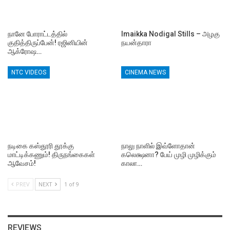
நானே போராட்டத்தில்
Imaikka Nodigal Stills – அழகு
குதித்திருப்பேன்! ரஜினியின்
நயன்தாரா
ஆக்ரோஷ…
NTC VIDEOS
CINEMA NEWS
நடிகை கஸ்தூரி தூக்கு
நாலு நாளில் இவ்ளோதான்
மாட்டிக்கணும்! திருநங்கைகள்
கலெக்ஷனா? பேய் முழி முழிக்கும்
ஆவேசம்!
காலா…
PREV
NEXT
1 of 9
REVIEWS