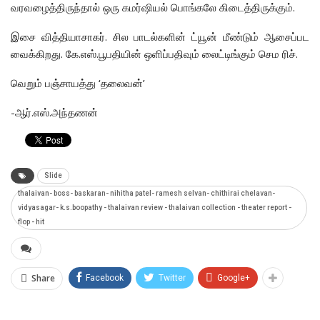
வரவழைத்திருந்தால் ஒரு கமர்ஷியல் பொங்கலே கிடைத்திருக்கும்.
இசை வித்தியாசாகர். சில பாடல்களின் ட்யூன் மீண்டும் ஆசைப்பட
வைக்கிறது. கே.எஸ்.பூபதியின் ஒளிப்பதிவும் லைட்டிங்கும் செம ரிச்.
வெறும் பஞ்சாயத்து ‘தலைவன்’
-ஆர்.எஸ்.அந்தணன்
Slide
thalaivan- boss- baskaran- nihitha patel- ramesh selvan- chithirai chelavan-
vidyasagar- k.s.boopathy - thalaivan review - thalaivan collection - theater report -
flop - hit
Share
Facebook
Twitter
Google+