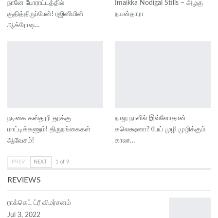
நானே போராட்டத்தில்
Imaikka Nodigal Stills – அழகு
குதித்திருப்பேன்! ரஜினியின்
நயன்தாரா
ஆக்ரோஷ…
நடிகை கஸ்தூரி தூக்கு
நாலு நாளில் இவ்ளோதான்
மாட்டிக்கணும்! திருநங்கைகள்
கலெக்ஷனா? பேய் முழி முழிக்கும்
ஆவேசம்!
காலா…
PREV
NEXT
1 of 9
REVIEWS
ராக்கெட் ட்ரீ விமர்சனம்
Jul 3, 2022