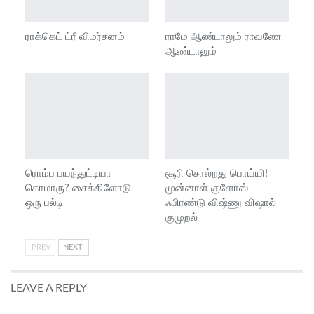
ராக்கெட் ட்ரீ விமர்சனம்
ராமே ஆண்டாலும் ராவணே
ஆண்டாலும்
ரொம்ப பயந்துட்டியா
சூரி சொல்றது பொய்யி!
கொமாரு? சைக்கிளோடு
முன்னாள் குளோஸ்
ஒரு பல்டி
ஃபிரண்டு விஷ்ணு விஷால்
குமுறல்
PREV
NEXT
LEAVE A REPLY