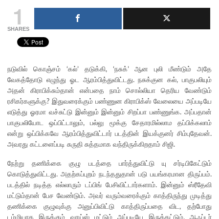
1
SHARES
நடுவில் கொஞ்சம் ‘கல்’ தடுக்கி, ‘நசுக்’ ஆன புலி மீண்டும் அதே
வேகத்தோடு எழுந்து ஓட ஆரம்பித்துவிட்டது. நசுக்குன கல், பாகுபலியும்
அதன் கிராபிக்சும்தான் என்பதை நாம் சொல்லியா தெரிய வேண்டும்
ரசிகர்களுக்கு? இதுவரைக்கும் பண்ணுன கிராபிக்ஸ் வேலையை அப்படியே
எடுத்து ஓரமா வச்சுட்டு இன்னும் இன்னும் சிறப்பா பண்ணுங்க. அப்பதான்
பாகுபலியோட ஒப்பிட்டாலும், பல்லு மூக்கு சேதாரமில்லாம தப்பிக்கலாம்
என்று ஒப்பிக்கவே ஆரம்பித்துவிட்டார் படத்தின் இயக்குனர் சிம்புதேவன்.
அவரது கட்டளைப்படி சுருதி சுத்தமாக வந்திருக்கிறதாம் சிஜி.
நேற்று தணிக்கை குழு படத்தை பார்த்துவிட்டு யு சர்டிபிகேட்டும்
கொடுத்துவிட்டது. அதற்கப்புறம் நடந்ததுதான் படு பயங்கரமான திருப்பம்.
படத்தில் நடித்த எல்லாரும் டப்பிங் பேசிவிட்டார்களாம். இன்னும் ஸ்ரீதேவி
மட்டும்தான் பேச வேண்டும். அவர் வரும்வரைக்கும் காத்திருந்து முடித்து
தணிக்கை குழுவுக்கு அனுப்பிவிட்டு காத்திருப்பதை விட, தற்போது
டம்மியாக இருக்கும் வாய்ஸ் மட்டும் அப்படியே இருக்கட்டும். ஆஃப்டர்