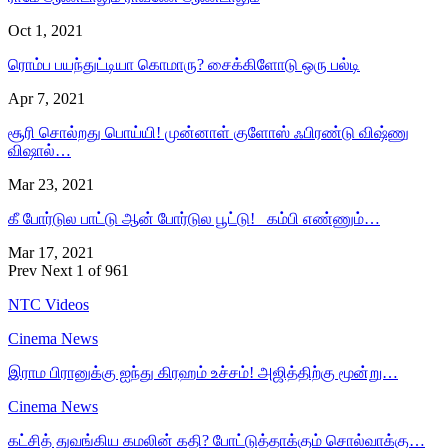
Oct 1, 2021
ரொம்ப பயந்துட்டியா கொமாரு? சைக்கிளோடு ஒரு பல்டி
Apr 7, 2021
சூரி சொல்றது பொய்யி! முன்னாள் குளோஸ் ஃபிரண்டு விஷ்ணு
விஷால்…
Mar 23, 2021
கீ போர்டுல பாட்டு ஆன் போர்டுல பூட்டு! கம்பி எண்ணும்…
Mar 17, 2021
Prev
Next
1 of 961
NTC Videos
Cinema News
இராம பிரானுக்கு ஐந்து கிரஹம் உச்சம்! அஜித்திற்கு மூன்று…
Cinema News
கட்சித் துவங்கிய கமலின் கதி? போட்டுத்தாக்கும் சொல்வாக்கு…