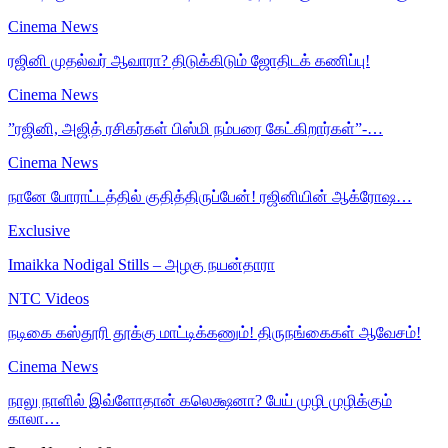
Cinema News
ரஜினி முதல்வர் ஆவாரா? திடுக்கிடும் ஜோதிடக் கணிப்பு!
Cinema News
”ரஜினி, அஜித் ரசிகர்கள் பிஸ்மி நம்பரை கேட்கிறார்கள்”-…
Cinema News
நானே போராட்டத்தில் குதித்திருப்பேன்! ரஜினியின் ஆக்ரோஷ…
Exclusive
Imaikka Nodigal Stills – அழகு நயன்தாரா
NTC Videos
நடிகை கஸ்தூரி தூக்கு மாட்டிக்கணும்! திருநங்கைகள் ஆவேசம்!
Cinema News
நாலு நாளில் இவ்ளோதான் கலெக்ஷனா? பேய் முழி முழிக்கும்
காலா…