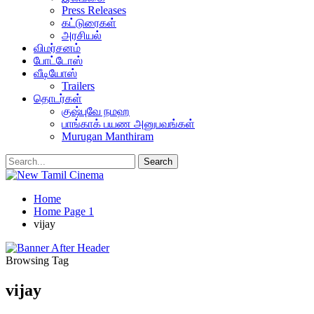
Press Releases
கட்டுரைகள்
அரசியல்
விமர்சனம்
போட்டோஸ்
வீடியோஸ்
Trailers
தொடர்கள்
குஷ்புவே நமஹ
பாங்காக் பயண அனுபவங்கள்
Murugan Manthiram
Home
Home Page 1
vijay
Browsing Tag
vijay