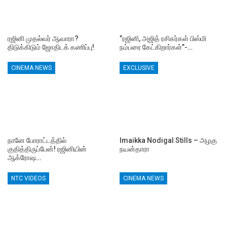
ரஜினி முதல்வர் ஆவாரா?
”ரஜினி, அஜித் ரசிகர்கள் பிஸ்மி
திடுக்கிடும் ஜோதிடக் கணிப்பு!
நம்பரை கேட்கிறார்கள்”-…
CINEMA NEWS
EXCLUSIVE
நானே போராட்டத்தில்
Imaikka Nodigal Stills – அழகு
குதித்திருப்பேன்! ரஜினியின்
நயன்தாரா
ஆக்ரோஷ…
NTC VIDEOS
CINEMA NEWS