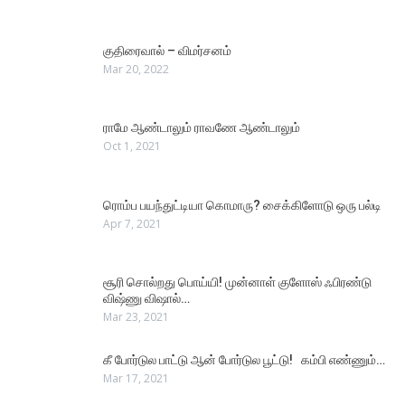
குதிரைவால் – விமர்சனம்
Mar 20, 2022
ராமே ஆண்டாலும் ராவணே ஆண்டாலும்
Oct 1, 2021
ரொம்ப பயந்துட்டியா கொமாரு? சைக்கிளோடு ஒரு பல்டி
Apr 7, 2021
சூரி சொல்றது பொய்யி! முன்னாள் குளோஸ் ஃபிரண்டு
விஷ்ணு விஷால்…
Mar 23, 2021
கீ போர்டுல பாட்டு ஆன் போர்டுல பூட்டு! கம்பி எண்ணும்…
Mar 17, 2021