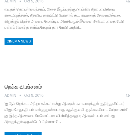
ADMIN
Oct 9, 2016
எதைக் கொண்டு வந்தாய், அதை இழப்பதற்கு? என்கிற கீதா பாலிசியை
கடைபிடித்தால், கீதாவே கைவிட்டு போனால் கூட கவலைத் தேவையில்லை.
கிறுக்குப் பிடிச்சு அலைய வேண்டிய அவசியமும் இல்லை! சினிமா பாதை மேடு
பள்ளம் நிறைந்த கார்ப்பரேஷன் தார் ரோடு மாதிரி…
CINEMA NEWS
றெக்க விமர்சனம்
ADMIN
Oct 8, 2016
‘ஐ ஆம் றெக்க... அட்றா சக்க..’ என்று ஆக்ஷன் மசாலாவுக்குள் குதித்துவிட்டார்
விஜய் சேதுபதி-யும்! எள்ளுருண்டைக்கு எதுக்கு எலி புழுக்கையோட சேர்மானம்?
னு இந்த ஆசையை மேலோட்டமா விமர்சித்தாலும், ஆக்ஷன் படம் என்பது
அவருக்கும் ஒரு ஸ்டெப் அல்லவா?…