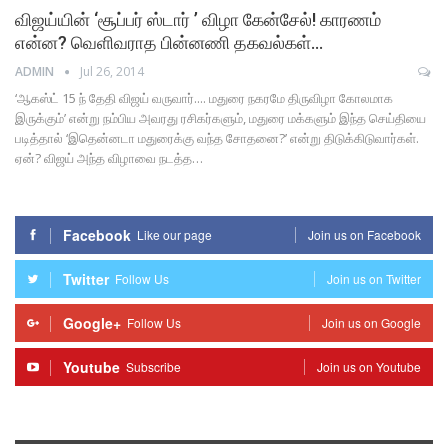
விஜய்யின் ‘சூப்பர் ஸ்டார் ’ விழா கேன்சேல்! காரணம்
என்ன? வெளிவராத பின்னணி தகவல்கள்…
ADMIN
Jul 26, 2014
‘ஆகஸ்ட் 15 ந் தேதி விஜய் வருவார்.... மதுரை நகரமே திருவிழா கோலமாக
இருக்கும்’ என்று நம்பிய அவரது ரசிகர்களும், மதுரை மக்களும் இந்த செய்தியை
படித்தால் ‘இதென்னடா மதுரைக்கு வந்த சோதனை?’ என்று திடுக்கிடுவார்கள்.
ஏன்? விஜய் அந்த விழாவை நடத்த…
Facebook
Like our page
Join us on Facebook
Twitter
Follow Us
Join us on Twitter
Google+
Follow Us
Join us on Google
Youtube
Subscribe
Join us on Youtube