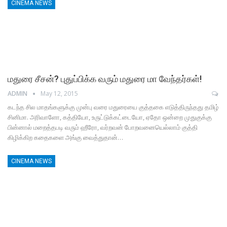
CINEMA NEWS
மதுரை சீசன்? புதுப்பிக்க வரும் மதுரை மா வேந்தர்கள்!
ADMIN
May 12, 2015
கடந்த சில மாதங்களுக்கு முன்பு வரை மதுரையை குத்தகை எடுத்திருந்தது தமிழ்
சினிமா. அரிவாளோ, கத்தியோ, உருட்டுக்கட்டையோ, ஏதோ ஒன்றை முதுகுக்கு
பின்னால் மறைத்தபடி வரும் ஹீரோ, வர்றவன் போறவனையெல்லாம் குத்தி
கிழிக்கிற கதைகளை அங்கு வைத்துதான்…
CINEMA NEWS