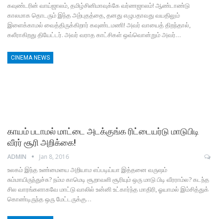
கவுண்டரின் வாய்ஜாலம், தமிழ்சினிமாவுக்கே வர்ணஜாலம்! ஆண்டாண்டு
காலமாக தொடரும் இந்த அற்புதத்தை, தனது எழுபதாவது வயதிலும்
இளைக்காமல் வைத்திருக்கிறார் கவுண்டமணி! அவர் வாயைத் திறந்தால்,
கலீராகிறது தியேட்டர். அவர் வராத காட்சிகள் ஒவ்வொன்றும் அவர்…
CINEMA NEWS
காயம் படாமல் மாட்டை அடக்குங்க ரிட்டையர்டு மாடுபிடி
வீரர் சூரி அறிக்கை!
ADMIN
Jan 8, 2016
உலகம் இந்த உண்மையை அறியாம எப்படிய்யா இத்தனை வருஷம்
சும்மாயிருந்துச்சு? நம்ம காமெடி சூறாவளி சூரியும் ஒரு மாடு பிடி வீரராம்ல? கடந்த
சில வாரங்களாகவே மாட்டு வாலில் உன்னி உட்கார்ந்த மாதிரி, ஓயாமல் இம்சித்துக்
கொண்டிருந்த ஒரு மேட்டருக்கு…