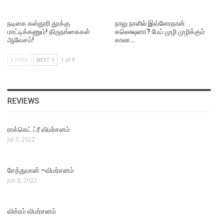
நடிகை கஸ்தூரி தூக்கு
நாலு நாளில் இவ்ளோதான்
மாட்டிக்கணும்! திருநங்கைகள்
கலெக்ஷனா? பேய் முழி முழிக்கும்
ஆவேசம்!
காலா…
PREV
NEXT
1 of 9
REVIEWS
ராக்கெட் ட்ரீ விமர்சனம்
Jul 3, 2022
சேத்துமான் –விமர்சனம்
Jun 8, 2022
விக்ரம் விமர்சனம்