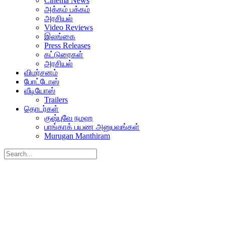
Cinema News
அக்கம் பக்கம்
அரசியல்
Video Reviews
இலங்கை
Press Releases
கட்டுரைகள்
அரசியல்
விமர்சனம்
போட்டோஸ்
வீடியோஸ்
Trailers
தொடர்கள்
குஷ்புவே நமஹ
பாங்காக் பயண அனுபவங்கள்
Murugan Manthiram