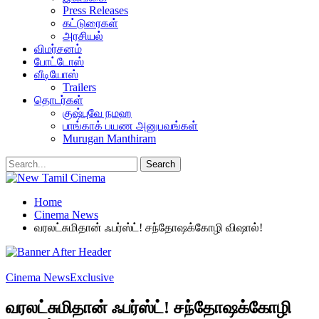
Press Releases
கட்டுரைகள்
அரசியல்
விமர்சனம்
போட்டோஸ்
வீடியோஸ்
Trailers
தொடர்கள்
குஷ்புவே நமஹ
பாங்காக் பயண அனுபவங்கள்
Murugan Manthiram
Home
Cinema News
வரலட்சுமிதான் ஃபர்ஸ்ட்! சந்தோஷக்கோழி விஷால்!
Cinema News
Exclusive
வரலட்சுமிதான் ஃபர்ஸ்ட்! சந்தோஷக்கோழி