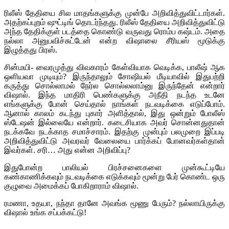
ரிலீஸ் தேதியை சில மாதங்களுக்கு முன்பே அறிவித்துவிட்டார்கள்.
அதற்கப்புறம் ஷுட்டிங் தொடர்ந்தது. ரிலீஸ் தேதியை அறிவித்துவிட்டு
அந்த தேதிக்குள் படத்தை கொண்டு வருவது ரொம்ப கஷ்டம். அதை
நல்லா அனுபவிச்சுட்டேன் என்ற விஷாலை சீரியஸ் மூடுக்கு
இழுத்தது பிரஸ்.
சின்மயி- வைரமுத்து விவகாரம் கேள்வியாக வெடிக்க, பாலீஷ் ஆக
ஒளியவா முடியும்? இருந்தாலும் சோஷியல் மீடியாவில் இதுபற்றி
கருத்து சொல்லாமல் நேர்ல சொல்லலாம்னு இருந்தேன் என்றார்
விஷால். இந்த மாதிரி பெண்களுக்கு அநீதி நடந்த உடனே
எங்களுக்கு போன் செய்தால் நாங்கள் நடவடிக்கை எடுப்போம்.
ஆனால் காலம் கடந்து புகார் அளித்தால், இது ஒன்றும் போலீஸ்
ஸ்டேஷன் இல்லையே என்றார். கடைசியாக அவர் சொன்னதுதான்
நடக்கவே நடக்காத சமாச்சாரம். இதற்கு முன்பும் பலமுறை இப்படி
அறிவித்துவிட்டு அவரவர் வேலையை பார்க்கப் போனவர்கள்தான்
இவர்கள். சரி… அது என்ன அறிவிப்பு?
இதுபோன்ற பாலியல் பிரச்சனைகளை முன்கூட்டியே
கண்காணிக்கவும் நடவடிக்கை எடுக்கவும் மூன்று பேர் கொண்ட ஒரு
குழுவை அமைக்கப் போகிறாராம் விஷால்.
ரமணா, உதயா, நந்தா தானே அவங்க மூணு பேரும்? நல்லாயிருக்கு
விஷால் உங்க சப்பக்கட்டு!