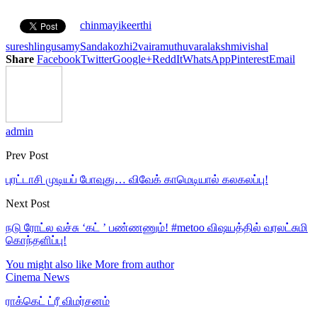
chinmayi
keerthi
suresh
lingusamy
Sandakozhi2
vairamuthu
varalakshmi
vishal
Share
Facebook
Twitter
Google+
ReddIt
WhatsApp
Pinterest
Email
admin
Prev Post
புரட்டாசி முடியப் போவுது… விவேக் காமெடியால் கலகலப்பு!
Next Post
நடு ரோட்ல வச்சு ‘கட் ’ பண்ணணும்! #metoo விஷயத்தில் வரலட்சுமி
கொந்தளிப்பு!
You might also like
More from author
Cinema News
ராக்கெட் ட்ரீ விமர்சனம்