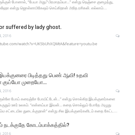
க்குள் போனால், “பேயா அது? பிரமாதம்யா...” என்று நெஞ்சை குழைத்து,
ஹோ என்று ஜொள்ளாபிகேஷம் செய்கிறான் அதே ரசிகன். எல்லாம்…
tor suffered by lady ghost.
4, 2016
utube.com/watch?v=UK5bUhXQMtA&feature=youtu.be
 இயக்குனரை பிடித்தது பெண் ஆவி! உதவி
ள் குய்யோ முறையோ…
4, 2016
குள்ளே போய் கரைஞ்சே போயிட்டேன்...” என்று சொல்கிற இயக்குனர்களை
 கருதும் ஊர் உலகம். “என்னய்யா இவன்... கதை சொல்லும் போதே அழுது
நம்ம சட்டையில துடைக்குறான்” என்று சில இயக்குனர்களிடம் கதை கேட்ட…
ம் நடக்குதே கோடம்பாக்கத்தில்?
, 2016