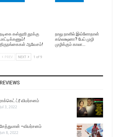
நடிகை கஸ்தூரி தூக்கு
நாலு நாளில் இவ்ளோதான்
மாட்டிக்கணும்!
கலெக்ஷனா? பேய் முழி
திருநங்கைகள் ஆவேசம்!
முழிக்கும் காலா…
PREV
NEXT
1 of 9
REVIEWS
ராக்கெட் ட்ரீ விமர்சனம்
Jul 3, 2022
சேத்துமான் –விமர்சனம்
Jun 8, 2022