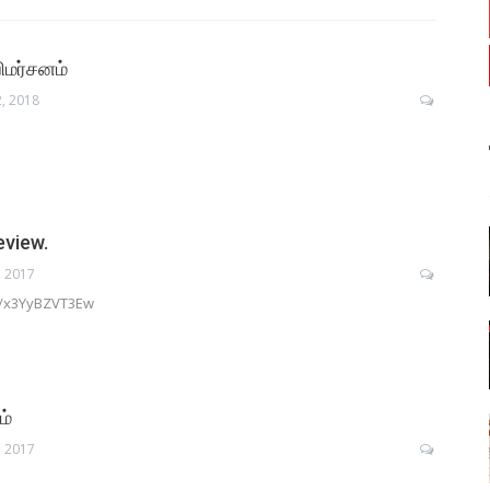
விமர்சனம்
, 2018
eview.
, 2017
e/x3YyBZVT3Ew
ம்
, 2017