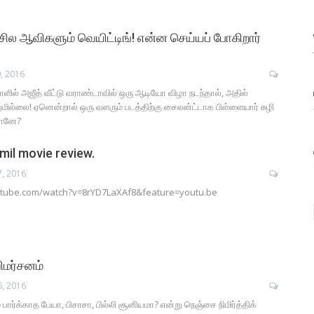
 சில ஆவிகளும் வெயிட்டிங்! என்ன செய்யப் போகிறார்
, 2016
ளில் அஜீத் வீட்டு வராண்டாவில் ஒரு ஆடியோ விழா நடந்தால், அதில்
ுமில்லை! ஏனென்றால் ஒரு வளரும் படத்திற்கு சைலன்ட்டாக பிள்ளையார் சுழி
தானே?
mil movie review.
7, 2016
utube.com/watch?v=8rYD7LaXAf8&feature=youtu.be
ிமர்சனம்
6, 2016
் பார்க்காத பேயா, பிசாசா, பில்லி சூனியமா? என்று நெஞ்சை நிமிர்த்திக்