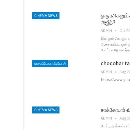
ஒரு ரசிகனும்
CINEMA NEWS
அஜீத்?
ADMIN
Oct 20
இன்னும் கொஞ்ச நா
ஆச்சர்யப்பட ஒன்ற
போட்டவரே அவர்
chocobar ta
வலைப்பேச்சு வீடியோஸ்
ADMIN
Aug 2
https://www.yo
சாக்கோபார் வ
CINEMA NEWS
ADMIN
Aug 2
யேய்... நாங்கள்லாம