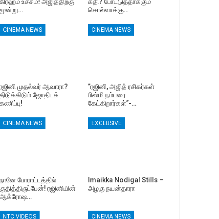
கிரஹம் உச்சம்! அஜித்திற்கு
கதி? போட்டுத்தாக்கும்
மூன்று…
சொல்வாக்கு…
CINEMA NEWS
CINEMA NEWS
ரஜினி முதல்வர் ஆவாரா?
”ரஜினி, அஜித் ரசிகர்கள்
திடுக்கிடும் ஜோதிடக்
பிஸ்மி நம்பரை
கணிப்பு!
கேட்கிறார்கள்”-…
CINEMA NEWS
EXCLUSIVE
நானே போராட்டத்தில்
Imaikka Nodigal Stills –
குதித்திருப்பேன்! ரஜினியின்
அழகு நயன்தாரா
ஆக்ரோஷ…
NTC VIDEOS
CINEMA NEWS