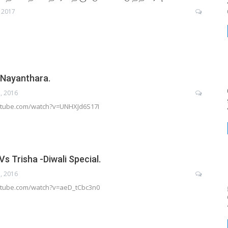
 2017
 Nayanthara.
, 2016
utube.com/watch?v=UNHXJd6S17I
s Trisha -Diwali Special.
, 2016
utube.com/watch?v=aeD_tCbc3n0