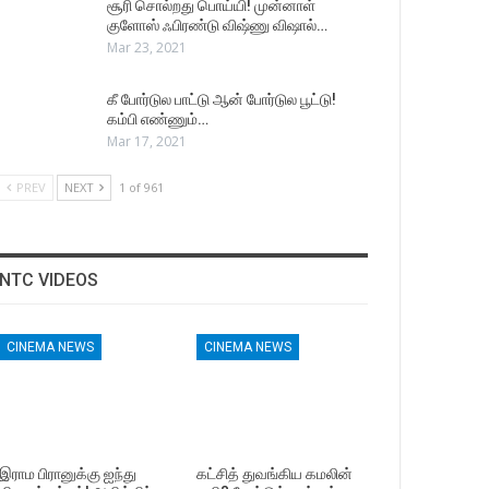
சூரி சொல்றது பொய்யி! முன்னாள்
குளோஸ் ஃபிரண்டு விஷ்ணு விஷால்…
Mar 23, 2021
கீ போர்டுல பாட்டு ஆன் போர்டுல பூட்டு!
கம்பி எண்ணும்…
Mar 17, 2021
PREV
NEXT
1 of 961
NTC VIDEOS
CINEMA NEWS
CINEMA NEWS
இராம பிரானுக்கு ஐந்து
கட்சித் துவங்கிய கமலின்