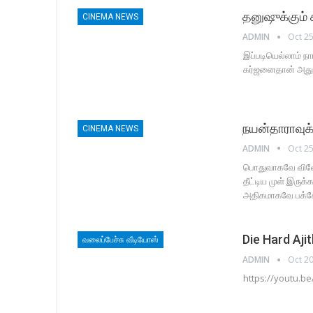
தனுஷுக்கும் 
CINEMA NEWS
ADMIN
Oct 25
இப்படியெல்லாம் ந
கர்ஜனைதான் அது
நயன்தாராவுக்
CINEMA NEWS
ADMIN
Oct 25
பொதுவாகவே விவேக்
தீட்டிய முள் இருக
அதிகமாகவே பக்க
Die Hard Ajit
வலைப்பேச்சு வீடியோஸ்
ADMIN
Oct 20
https://youtu.b