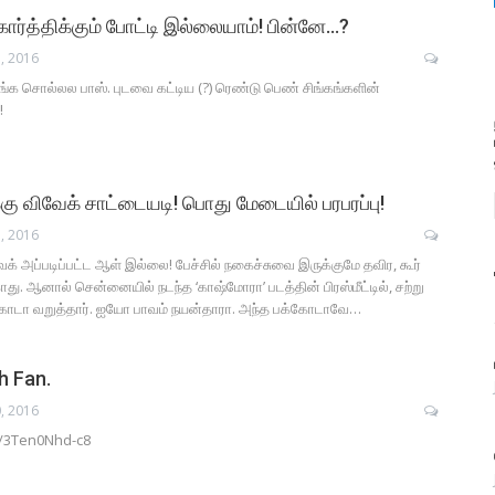
கார்த்திக்கும் போட்டி இல்லையாம்! பின்னே…?
, 2016
ாங்க சொல்லல பாஸ். புடவை கட்டிய (?) ரெண்டு பெண் சிங்கங்களின்
!
கு விவேக் சாட்டையடி! பொது மேடையில் பரபரப்பு!
, 2016
 அப்படிப்பட்ட ஆள் இல்லை! பேச்சில் நகைச்சுவை இருக்குமே தவிர, கூர்
்காது. ஆனால் சென்னையில் நடந்த ‘காஷ்மோரா’ படத்தின் பிரஸ்மீட்டில், சற்று
ோடா வறுத்தார். ஐயோ பாவம் நயன்தாரா. அந்த பக்கோடாவே…
h Fan.
, 2016
e/3Ten0Nhd-c8