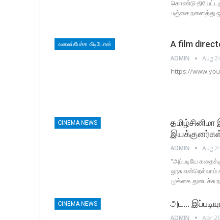
கொண்டு தியேட்டரு
பஞ்சை நனைத்து ஒ
A film direc
வலைப்பேச்சு வீடியோஸ்
ADMIN
Aug 2
https://www.yo
தமிழ்சினிமா
CINEMA NEWS
இயக்குனர்க
ADMIN
Aug 2
“அப்படியே கதைக்
லூசு என்றெல்லாம்
மூக்கை துடைச்சு 
அட… இப்படியு
CINEMA NEWS
ADMIN
Apr 20