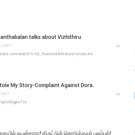
anthabalan talks about Vizhithiru
2, 2017
utube.com/watch?v=Ut_1KaUuicE&feature=youtu.be
tole My Story-Complaint Against Dora.
 2017
be/qkXXMgkoT1o
தையில் நயன்தாரா! திருட்டுக் கொடுத்தவர் புலம்பல்!